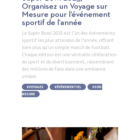
Organisez un Voyage sur
Mesure pour l’événement
sportif de l’année
Le Super Bowl 2025 est l’un des événements
sportif les plus attendus de l’année, offrant
bien plus qu’un simple match de football.
Chaque édition est une véritable célébration
du sport et du divertissement, rassemblant
des millions de fans dans une ambiance
unique.
VOYAGES
,
ÉVÉNEMENTIEL
,
SUR-
MESURE