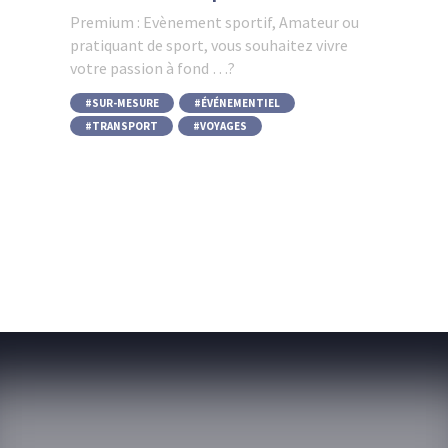
Premium : Evènement sportif, Amateur ou
pratiquant de sport, vous souhaitez vivre
votre passion à fond …?
SUR-MESURE
,
ÉVÉNEMENTIEL
,
TRANSPORT
,
VOYAGES