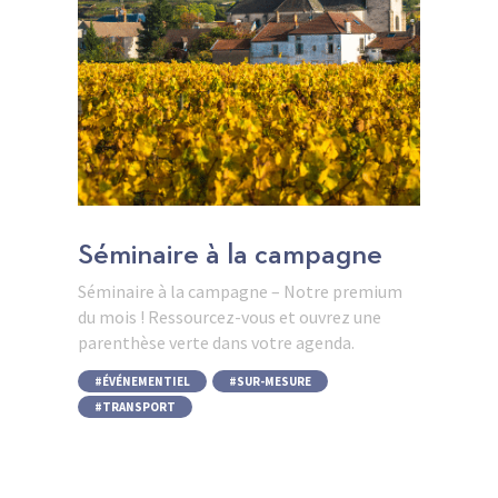
Séminaire à la campagne
Séminaire à la campagne – Notre premium
du mois ! Ressourcez-vous et ouvrez une
parenthèse verte dans votre agenda.
ÉVÉNEMENTIEL
,
SUR-MESURE
,
TRANSPORT