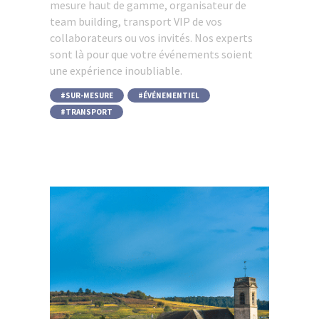
mesure haut de gamme, organisateur de
team building, transport VIP de vos
collaborateurs ou vos invités. Nos experts
sont là pour que votre événements soient
une expérience inoubliable.
SUR-MESURE
,
ÉVÉNEMENTIEL
,
TRANSPORT