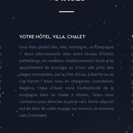
VOTRE HÔTEL, VILLA, CHALET
s
Vous êtes plutôt ville, mer, montagne, ou campagne
s
? Nous sélectionnons dans notre réseau d’hôtels
,
partenaires, les meilleurs établissements. Envie d’un
l
appartement de prestige ou d’une villa près des
,
plages normandes, sur la Côte d’Azur, à Biarritz ou au
s
Cap Ferret ? Nous nous en chargeons. Courchevel,
s
Megève, l’Alpe d’Huez vivre l’authenticité de la
g
montagne dans un chalet 5 étoiles, faites nous
s
confiance pour dénicher la perle rare. Notre objectif
est de faire de votre voyage sur mesure, un moment
sans contrainte.