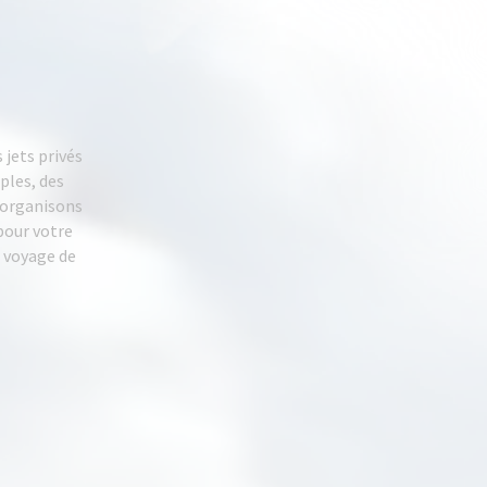
 jets privés
ples, des
s organisons
pour votre
n voyage de