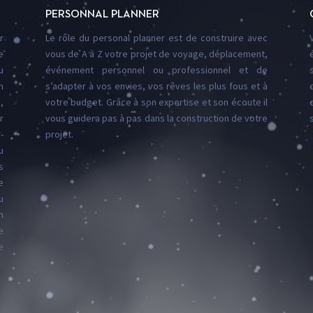
PERSONNAL PLANNER
r
Le rôle du personal planner est de construire avec
e
vous de A à Z votre projet de voyage, déplacement,
u
événement personnel ou professionnel et de
m
s’adapter à vos envies, vos rêves les plus fous et à
,
votre budget. Grâce à son expertise et son écoute il
r
vous guidera pas à pas dans la construction de votre
-
projet.
u
s
e
u
n
e
e