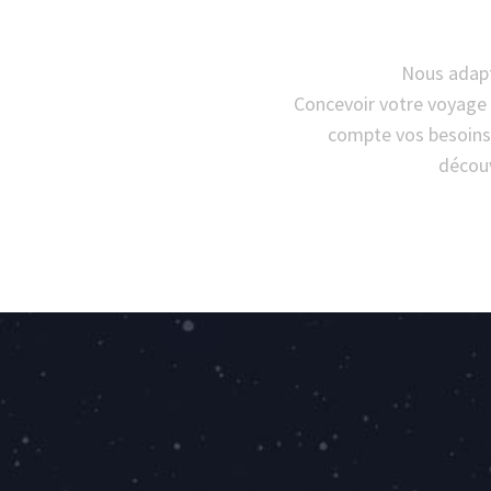
Nous adapt
Concevoir votre voyage 
compte vos besoins 
découv