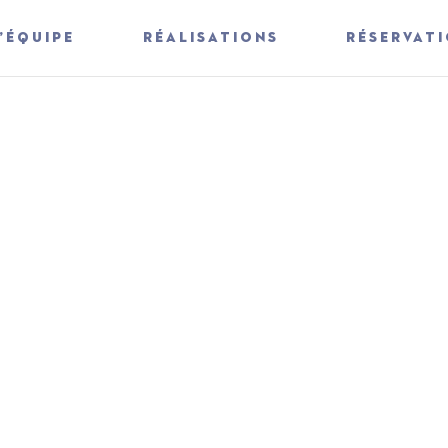
L’ÉQUIPE
RÉALISATIONS
RÉSERVAT
OYAGE SUR MESU