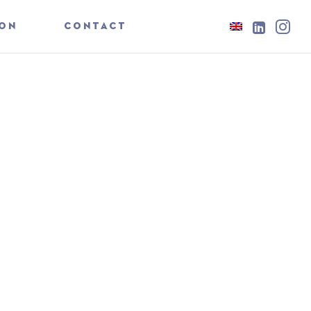

ION
CONTACT
RE