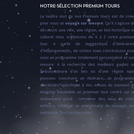
NOTRE SÉLECTION PREMIUM TOURS
Le maître mot de nos Premium tours est de crée
pour vous un
voyage
sur
mesure
. Qu’il s’agisse d
découvrir une ville, une région, un lieu historique o
culturel nous organisons de A à Z votre premiu
tour. A partir de suggestions d’itinéraires
d’hébergements, de visites nous construisons pou
vous un programme totalement personnalisé et sur
mesure. A la recherche des meilleurs guides o
ambassadeurs d’un lieu ou d’une région nou
pouvons construire un itinéraire, un programm
d’activités spécifique à vos envies du moment o
imaginer ensemble un premium tour centré sur u
évènement privé : retrouver des lieux de votr
enfance, célébrer un anniversaire de mariage, un
rencontre, tout est possible !