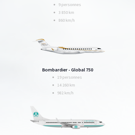
9 personnes
3 850 km
860 km/h
Bombardier - Global 750
19 personnes
14 260 km
982 km/h