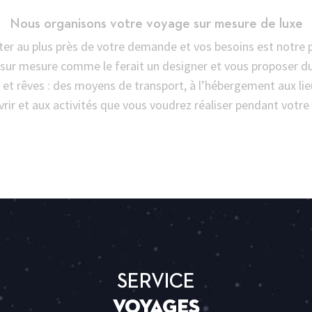
Nous organisons votre voyage sur mesure de luxe
er au plus près de votre demande et vos besoins est notre p
sur mesure comme le ferait un designer et vous proposer d
et rêves : des moyens de transport, à l’hébergement aux li
rir et aux activités que vous voudrez réaliser pendant votre 
SERVICE
voyages