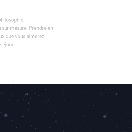
hilosophie.
u sur mesure. Prendre en
eux que vous aimerez
séjour.