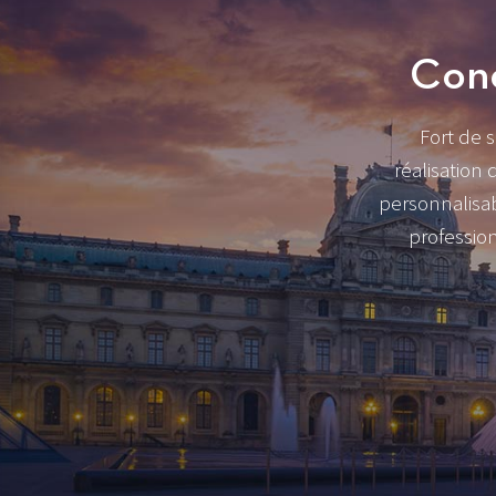
Conc
Fort de s
réalisation
personnalisa
profession