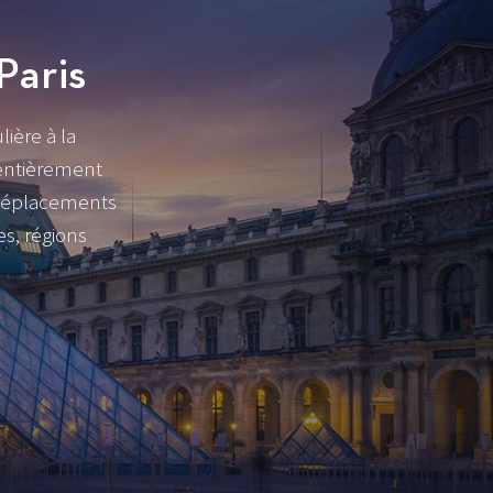
Paris
lière à la
 entièrement
 déplacements
es, régions