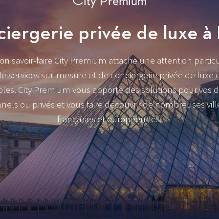
City Premium
iergerie privée de luxe à 
on savoir-faire City Premium attache une attention particu
 de services sur-mesure et de conciergerie privée de luxe
bles. City Premium vous apporte des solutions pour vos
nels ou privés et vous faire découvrir de nombreuses vill
françaises et européennes.