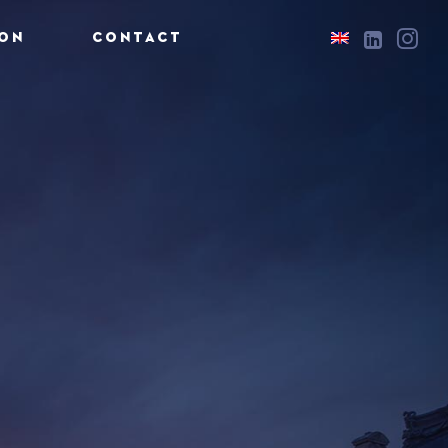

ION
CONTACT